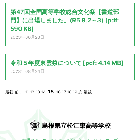
第47回全国高等学校総合文化祭【書道部
門】に出場しました。(R5.8.2～3) [pdf:
590 KB]
2023年08月28日
令和５年度東雲祭について [pdf: 4.14 MB]
2023年08月24日
15
最初
前
...
11
12
13
14
16
17
18
19
次
最後
島根県立松江東高等学校