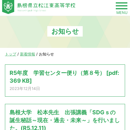
このページの本文へ
MENU
お知らせ
現
トップ
/
新着情報
/
お知らせ
在
の
R5年度 学習センター便り（第８号） [pdf:
位
369 KB]
置：
2023年12月14日
島根大学 松本先生 出張講義「SDGｓの
誕生秘話～現在・過去・未来～」を行いまし
た。(R5.12.11)