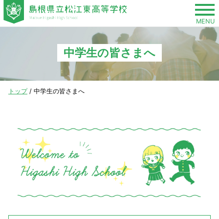
このページの本文へ
MENU
中学生の皆さまへ
現
トップ
/
中学生の皆さまへ
在
の
位
置：