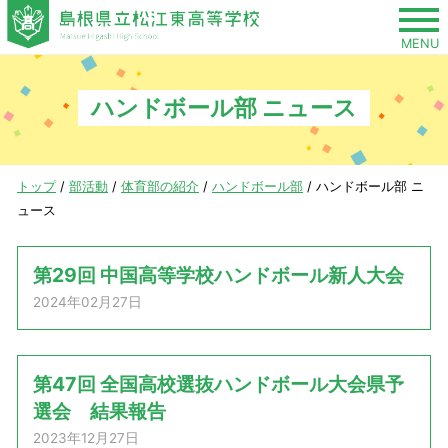
このページの本文へ
MENU
ハンドボール部 ニュース
現
トップ
/
部活動
/
体育部の紹介
/
ハンドボール部
/
ハンドボール部 ニ
在
ュース
の
位
第29回 中国高等学校ハンドボール新人大会
置：
2024年02月27日
第47回 全国高校選抜ハンドボール大会県予
選会 結果報告
2023年12月27日