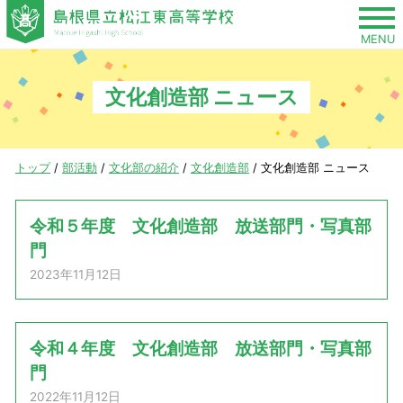
このページの本文へ
MENU
文化創造部 ニュース
現
トップ
/
部活動
/
文化部の紹介
/
文化創造部
/
文化創造部 ニュース
在
の
令和５年度 文化創造部 放送部門・写真部
位
門
置：
2023年11月12日
令和４年度 文化創造部 放送部門・写真部
門
2022年11月12日