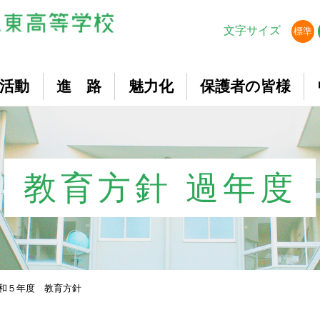
文字サイズ
標準
活動
進 路
魅力化
保護者の皆様
教育方針 過年度
和５年度 教育方針