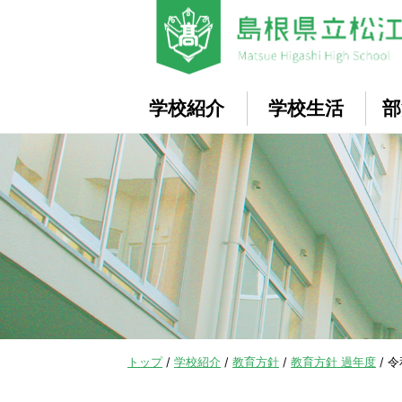
このページの本文へ
学校紹介
学校生活
部
現
トップ
/
学校紹介
/
教育方針
/
教育方針 過年度
/
令
在
の