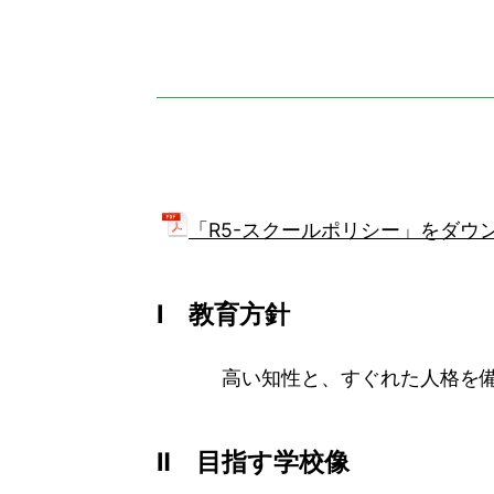
位
置：
「R5-スクールポリシー」をダウン
Ⅰ 教育方針
高い知性と、すぐれた人格を備え
Ⅱ 目指す学校像