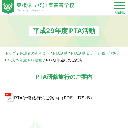
このページの本文へ
MENU
平成29年度 PTA活動
現
トップ
/
保護者の皆さまへ
/
PTA活動
/
PTA活動(総会・研修・講習会)
在
/
平成29年度 PTA活動
/
PTA研修旅行のご案内
の
位
PTA研修旅行のご案内
置：
PTA研修旅行のご案内（PDF：179kB）