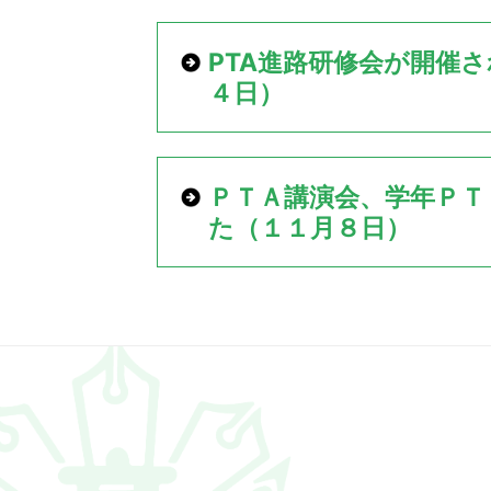
位
置：
PTA進路研修会が開催
４日）
ＰＴＡ講演会、学年ＰＴ
た（１１月８日）