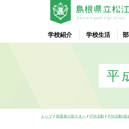
このページの本文へ
学校紹介
学校生活
部
平
現
トップ
/
保護者の皆さまへ
/
PTA活動
/
PTA活動(
在
の