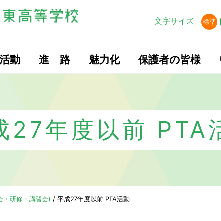
文字サイズ
標準
活動
進 路
魅力化
保護者の皆様
成27年度以前 PTA
総会・研修・講習会)
/
平成27年度以前 PTA活動