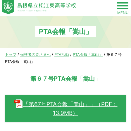
このページの本文へ
MENU
PTA会報「嵩山」
現
トップ
/
保護者の皆さまへ
/
PTA活動
/
PTA会報「嵩山」
/
第６７号
在
PTA会報「嵩山」
の
位
第６７号PTA会報「嵩山」
置：
「第67号PTA会報「嵩山」」（PDF：
13.9MB）