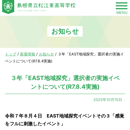
このページの本文へ
MENU
お知らせ
現
トップ
/
新着情報
/
お知らせ
/
３年「EAST地域探究」選択者の実施イ
在
ベントについて(R7.8.4実施)
の
位
３年「EAST地域探究」選択者の実施イベ
置：
ントについて(R7.8.4実施)
2025年10月15日
令和７年８月４日 EAST地域探究イベントその３「感覚
をフルに刺激したイベント」