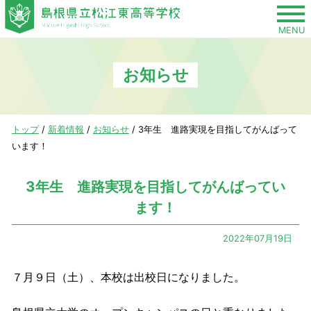
このページの本文へ
MENU
お知らせ
現
トップ
/
新着情報
/
お知らせ
/
3年生 進路実現を目指してがんばって
在
います！
の
位
3年生 進路実現を目指してがんばってい
置：
ます！
2022年07月19日
７月９日（土）、本校は出校日になりました。