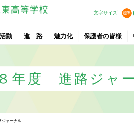
文字サイズ
標準
活動
進 路
魅力化
保護者の皆様
８年度 進路ジャ
路ジャーナル