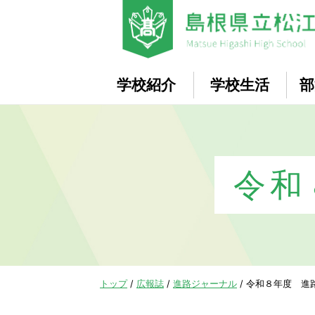
このページの本文へ
学校紹介
学校生活
部
令和
現
トップ
/
広報誌
/
進路ジャーナル
/
令和８年度 進
在
の