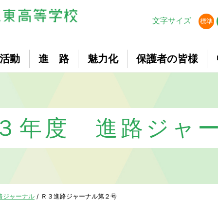
文字サイズ
標準
活動
進 路
魅力化
保護者の皆様
３年度 進路ジャ
路ジャーナル
/
Ｒ３進路ジャーナル第２号