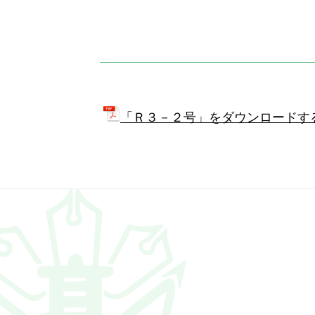
位
置：
「Ｒ３－２号」をダウンロードする（