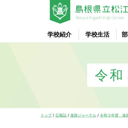
このページの本文へ
学校紹介
学校生活
部
令和
現
トップ
/
広報誌
/
進路ジャーナル
/
令和３年度 進
在
の