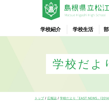
このページの本文へ
学校紹介
学校生活
部
学校だより
現
トップ
/
広報誌
/
学校だより「EAST NEWS」(2014
在
の