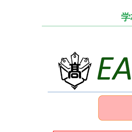
位
置：
学