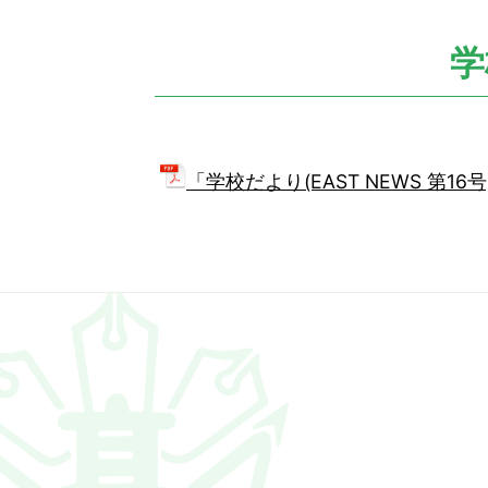
位
置：
学
「学校だより(EAST NEWS 第1