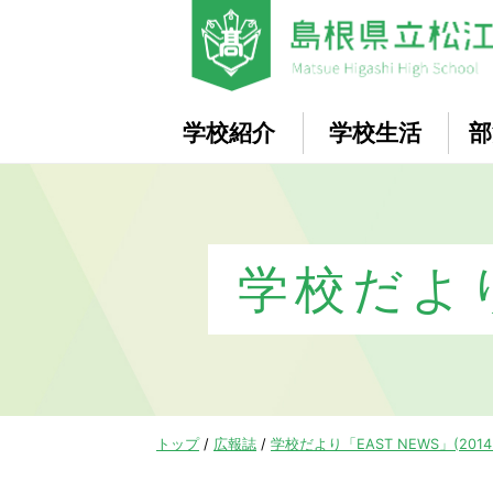
このページの本文へ
学校紹介
学校生活
部
学校だより
現
トップ
/
広報誌
/
学校だより「EAST NEWS」(2014
在
の