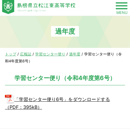
このページの本文へ
MENU
過年度
現
トップ
/
広報誌
/
学習センター便り
/
過年度
/
学習センター便り（令
在
和4年度第6号）
の
位
学習センター便り（令和4年度第6号）
置：
「学習センター便り6号」をダウンロードする
（PDF：395kB）