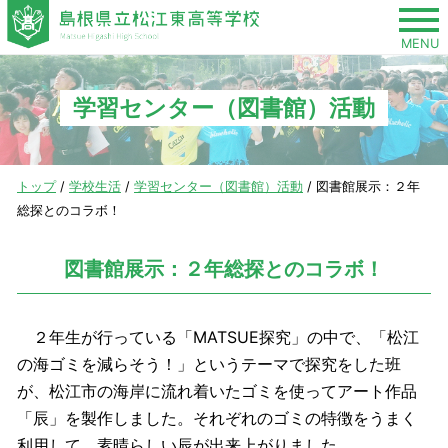
このページの本文へ
MENU
学習センター（図書館）活動
現
トップ
/
学校生活
/
学習センター（図書館）活動
/
図書館展示：２年
在
総探とのコラボ！
の
位
図書館展示：２年総探とのコラボ！
置：
２年生が行っている「MATSUE探究」の中で、「松江
の海ゴミを減らそう！」というテーマで探究をした班
が、松江市の海岸に流れ着いたゴミを使ってアート作品
「辰」を製作しました。それぞれのゴミの特徴をうまく
利用して、素晴らしい辰が出来上がりました。