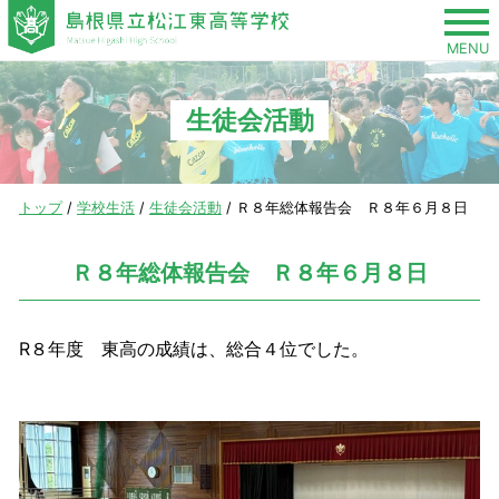
このページの本文へ
MENU
生徒会活動
現
トップ
/
学校生活
/
生徒会活動
/
Ｒ８年総体報告会 Ｒ８年６月８日
在
の
Ｒ８年総体報告会 Ｒ８年６月８日
位
置：
R８年度 東高の成績は、総合４位でした。