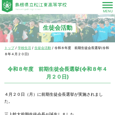
このページの本文へ
MENU
生徒会活動
現
トップ
/
学校生活
/
生徒会活動
/
令和８年度 前期生徒会長選挙(令和
在
８年４月２０日)
の
位
令和８年度 前期生徒会長選挙(令和８年４
置：
月２０日)
４月２０日（月）に前期生徒会長選挙が実施されまし
た。
三上幹太前期生徒会長が誕生しました。