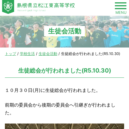
このページの本文へ
MENU
生徒会活動
現
トップ
/
学校生活
/
生徒会活動
/
生徒総会が行われました(R5.10.30)
在
の
生徒総会が行われました(R5.10.30)
位
置：
１０月３０日(月)に生徒総会が行われました。
前期の委員会から後期の委員会へ引継ぎが行われまし
た。