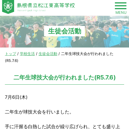
このページの本文へ
MENU
生徒会活動
現
トップ
/
学校生活
/
生徒会活動
/
二年生球技大会が行われました
在
(R5.7.6)
の
位
二年生球技大会が行われました(R5.7.6)
置：
7月6日(木)
二年生が球技大会を行いました。
手に汗握る白熱した試合が繰り広げられ、とても盛り上