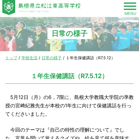
このページの本文へ
MENU
日常の様子
現
トップ
/
学校生活
/
日常の様子
/
１年生保健講話（R7.5.12）
在
の
１年生保健講話（R7.5.12）
位
置：
5月12日（月）の6，7限に、島根大学教職大学院の準教
授の宮﨑紀雅先生が本校の1年生に向けて保健講話を行っ
てくださいました。
今回のテーマは『自己の特性の理解について』でし
た。言葉を聞いて覚えるクイズや、絵を見て何を意味す