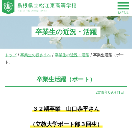
このページの本文へ
MENU
卒業生の近況・活躍
現
トップ
/
卒業生の皆さまへ
/
卒業生の近況・活躍
/
卒業生活躍（ボー
在
ト）
の
位
卒業生活躍（ボート）
置：
2019年09月11日
３２期卒業 山口恭平さん
（立教大学ボート部３回生）