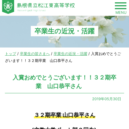
このページの本文へ
MENU
卒業生の近況・活躍
現
トップ
/
卒業生の皆さまへ
/
卒業生の近況・活躍
/
入賞おめでとうご
在
ざいます！！３２期卒業 山口恭平さん
の
位
入賞おめでとうございます！！３２期卒
置：
業 山口恭平さん
2019年05月30日
３２期卒業 山口恭平さん