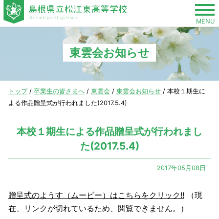
このページの本文へ
MENU
東雲会お知らせ
現
トップ
/
卒業生の皆さまへ
/
東雲会
/
東雲会お知らせ
/
本校１期生に
在
よる作品贈呈式が行われました(2017.5.4)
の
位
本校１期生による作品贈呈式が行われまし
置：
た(2017.5.4)
2017年05月08日
贈呈式のようす（ムービー）はこちらをクリック!!
（現
在、リンクが切れているため、閲覧できません。）