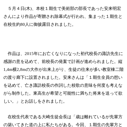
５月４日
(
木
)
、本校１期生で美術部の部長であった安来明宏
さんにより作品が寄贈され除幕式が行われ、集まった１期生と
在校生約
80
人に御披露目されました。
作品は、
2015
年にお亡くなりになった初代校長の諏訪先生に
感謝の意を込めて、前校長の発案で計画が進められました。縦
1,4m
横
2,8m
の大作が出来上がり、生徒の往来が多い教室棟二階
の渡り廊下に設置されました。
安来さんは「１期生全員の想い
を込めて、亡き諏訪校長の作詞した校歌の意味を何度も考えな
がら制作した。東高生が希望と可能性に満ちた将来を送って欲
しい。」とお話しをされました。
在校生代表である大崎生徒会長は「歳は離れているが先輩方
の築いてきた道の上に私たちがある。今回、１期生の先輩方と