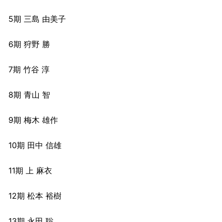
5期 三島 由美子
6期 狩野 勝
7期 竹谷 淳
8期 青山 智
9期 梅木 雄作
10期 田中 信雄
11期 上 麻衣
12期 松本 裕樹
13期 永田 聡