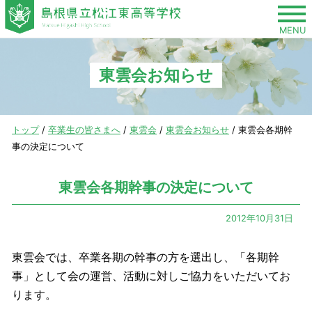
このページの本文へ
MENU
東雲会お知らせ
現
トップ
/
卒業生の皆さまへ
/
東雲会
/
東雲会お知らせ
/
東雲会各期幹
在
事の決定について
の
位
東雲会各期幹事の決定について
置：
2012年10月31日
東雲会では、卒業各期の幹事の方を選出し、「各期幹
事」として会の運営、活動に対しご協力をいただいてお
ります。