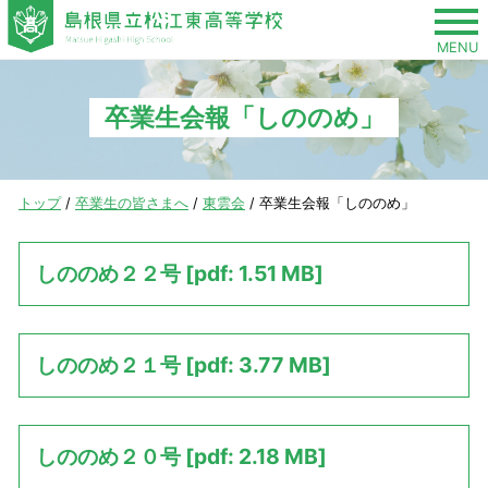
このページの本文へ
MENU
卒業生会報「しののめ」
現
トップ
/
卒業生の皆さまへ
/
東雲会
/
卒業生会報「しののめ」
在
の
しののめ２２号 [pdf: 1.51 MB]
位
置：
しののめ２１号 [pdf: 3.77 MB]
しののめ２０号 [pdf: 2.18 MB]