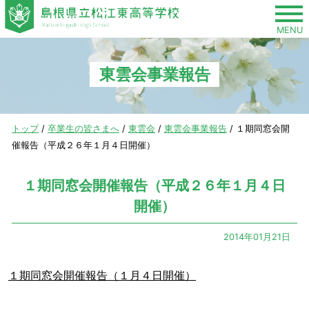
このページの本文へ
MENU
東雲会事業報告
現
トップ
/
卒業生の皆さまへ
/
東雲会
/
東雲会事業報告
/
１期同窓会開
在
催報告（平成２６年１月４日開催）
の
位
１期同窓会開催報告（平成２６年１月４日
置：
開催）
2014年01月21日
１期同窓会開催報告（１月４日開催）