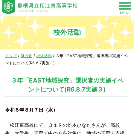
このページの本文へ
MENU
校外活動
現
トップ
/
魅力化
/
校外活動
/
３年「EAST地域探究」選択者の実施イベ
在
ントについて(R6.8.7実施３)
の
位
３年「EAST地域探究」選択者の実施イベ
置：
ントについて(R6.8.7実施３)
令和６年８月７日（水）
松江東高校にて、３１Ｒの松本ひなたさんが、高校
生、大学生、子育て中の方を対象に、地域の子育て支援