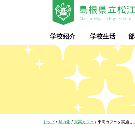
このページの本文へ
学校紹介
学校生活
部
現
トップ
/
魅力化
/
東高カフェ
/
東高カフェを実施しまし
在