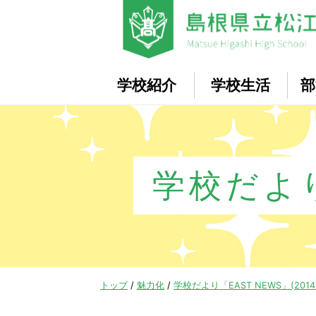
このページの本文へ
学校紹介
学校生活
部
学校だより
現
トップ
/
魅力化
/
学校だより「EAST NEWS」(2014
在