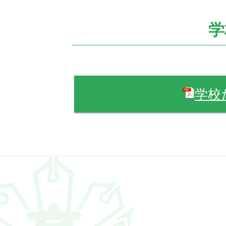
の
位
置：
学
学校だ