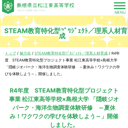
このページの本文へ
MENU
STEAM教育特化型ﾌﾟﾛｼﾞｪｸﾄ／理系人材育
成
現
トップ
/
魅力化
/
STEAM教育特化型ﾌﾟﾛｼﾞｪｸﾄ／理系人材育成
/
R4年
在
度 STEAM教育特化型プロジェクト事業 松江東高等学校×島根大学
の
「隠岐ジオパーク・海洋生物調査体験研修 ～夏休み！ワクワクの学
位
びを体験しよう～」開催しました。
置：
R4年度 STEAM教育特化型プロジェクト
事業 松江東高等学校×島根大学 「隠岐ジオ
パーク・海洋生物調査体験研修 ～夏休
み！ワクワクの学びを体験しよう～」開催
しました。