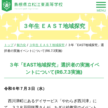
このページの本文へ
MENU
３年生 ＥＡＳＴ地域探究
現
トップ
/
魅力化
/
３年生 ＥＡＳＴ地域探究
/
３年「EAST地域探究」選
在
択者の実施イベントについて(R6.7.3実施)
の
位
３年「EAST地域探究」選択者の実施イベ
置：
ントについて(R6.7.3実施)
令和６年７月３日（水）
西川津町にあるデイサービス「やわらぎ西川津」に
て、３２Ｒ花田咲季さんが、ちぎり絵教室のイベント