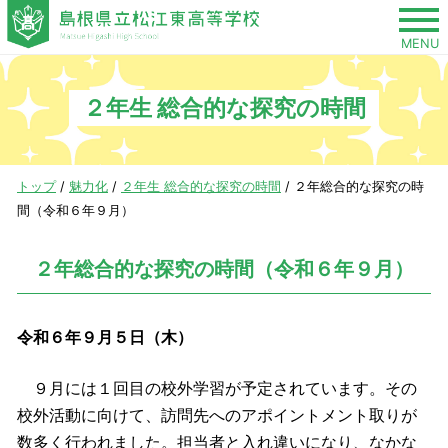
このページの本文へ
MENU
２年生 総合的な探究の時間
現
トップ
/
魅力化
/
２年生 総合的な探究の時間
/
２年総合的な探究の時
在
間（令和６年９月）
の
位
２年総合的な探究の時間（令和６年９月）
置：
令和６年９月５日（木）
９月には１回目の校外学習が予定されています。その
校外活動に向けて、訪問先へのアポイントメント取りが
数多く行われました。担当者と入れ違いになり、なかな