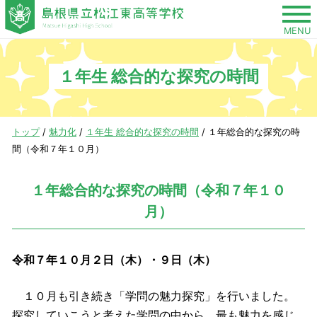
このページの本文へ
MENU
１年生 総合的な探究の時間
現
トップ
/
魅力化
/
１年生 総合的な探究の時間
/
１年総合的な探究の時
在
間（令和７年１０月）
の
位
１年総合的な探究の時間（令和７年１０
置：
月）
令和７年１０月２日（木）・９日（木）
１０月も引き続き「学問の魅力探究」を行いました。
探究していこうと考えた学問の中から、最も魅力を感じ