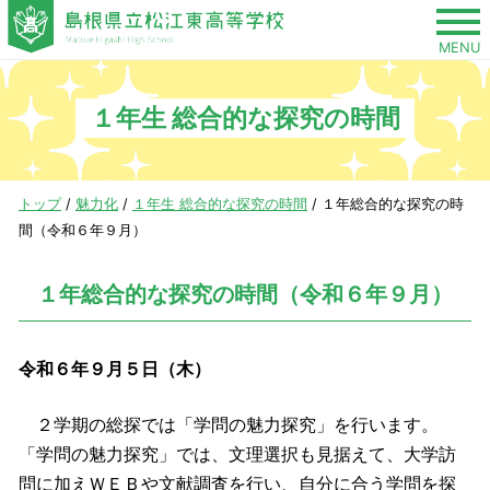
このページの本文へ
MENU
１年生 総合的な探究の時間
現
トップ
/
魅力化
/
１年生 総合的な探究の時間
/
１年総合的な探究の時
在
間（令和６年９月）
の
位
１年総合的な探究の時間（令和６年９月）
置：
令和６年９月５日（木）
２学期の総探では「学問の魅力探究」を行います。
「学問の魅力探究」では、文理選択も見据えて、大学訪
問に加えＷＥＢや文献調査を行い、自分に合う学問を探