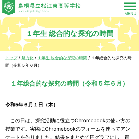
このページの本文へ
MENU
１年生 総合的な探究の時間
現
トップ
/
魅力化
/
１年生 総合的な探究の時間
/
１年総合的な探究の時
在
間（令和５年６月）
の
位
１年総合的な探究の時間（令和５年６月）
置：
令和5年６月１日（木）
この日は、探究活動に役立つChromebookの使い方の
授業です。実際にChromebookのフォームを使ってアン
ケートを作りました。結果をまとめて円グラフにし、資