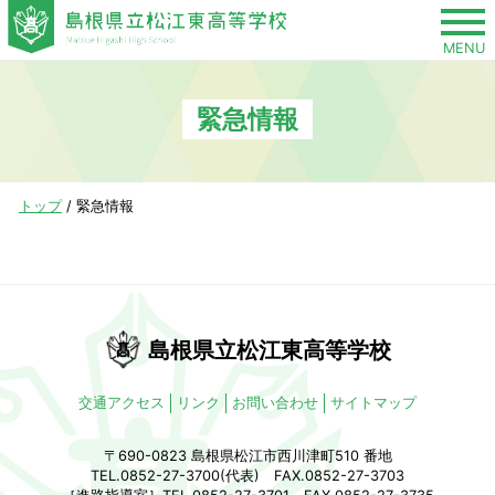
このページの本文へ
MENU
緊急情報
現
トップ
/
緊急情報
在
の
位
置：
島根県立松江東高等学校
交通アクセス
リンク
お問い合わせ
サイトマップ
〒690-0823 島根県松江市西川津町510 番地
TEL.0852-27-3700(代表) FAX.0852-27-3703