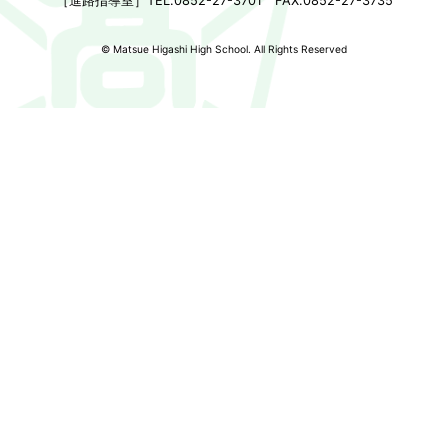
［進路指導室］TEL.0852-27-3701 FAX.0852-27-3735
© Matsue Higashi High School. All Rights Reserved