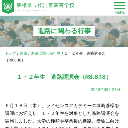
このページの本文へ
MENU
進路に関わる行事
現
トップ
/
進路
/
進路に関わる行事
/
１・２年生 進路講演会
在
（R8.6.18）
の
位
１・２年生 進路講演会（R8.6.18）
置：
2026年06月23日
６月１８日（木）、ライセンスアカデミーの塚崎渉様を
講師にお迎えし、１・２年生を対象とした進路講演会を
実施しました。大学の種類や卒業後の進路、受験に向け