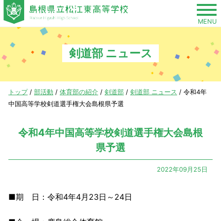
このページの本文へ
MENU
剣道部 ニュース
現
トップ
/
部活動
/
体育部の紹介
/
剣道部
/
剣道部 ニュース
/
令和4年
在
中国高等学校剣道選手権大会島根県予選
の
位
令和4年中国高等学校剣道選手権大会島根
置：
県予選
2022年09月25日
■期 日：令和4年4月23日～24日