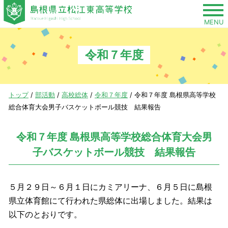
このページの本文へ
MENU
令和７年度
現
トップ
/
部活動
/
高校総体
/
令和７年度
/
令和７年度 島根県高等学校
在
総合体育大会男子バスケットボール競技 結果報告
の
位
令和７年度 島根県高等学校総合体育大会男
置：
子バスケットボール競技 結果報告
５月２９日～６月１日にカミアリーナ、６月５日に島根
県立体育館にて行われた県総体に出場しました。結果は
以下のとおりです。