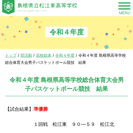
このページの本文へ
MENU
令和４年度
現
トップ
/
部活動
/
高校総体
/
令和４年度
/
令和４年度 島根県高等学校
在
総合体育大会男子バスケットボール競技 結果
の
位
令和４年度 島根県高等学校総合体育大会男
置：
子バスケットボール競技 結果
【試合結果】
準優勝
１回戦 松江東 ９０―５９ 松江北