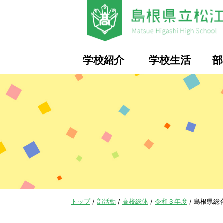
このページの本文へ
学校紹介
学校生活
部
現
トップ
/
部活動
/
高校総体
/
令和３年度
/
島根県総
在