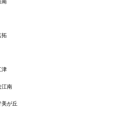
南
拓
江津
江南
美が丘