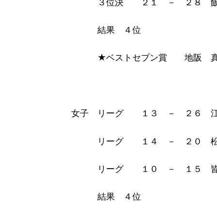
３位決 ２１ － ２８ 飯
結果 ４位
★ベストセブン賞 地阪 真
女子 リーグ １３ － ２６ 
リーグ １４ － ２０ 松
リーグ １０ － １５ 皆
結果 ４位