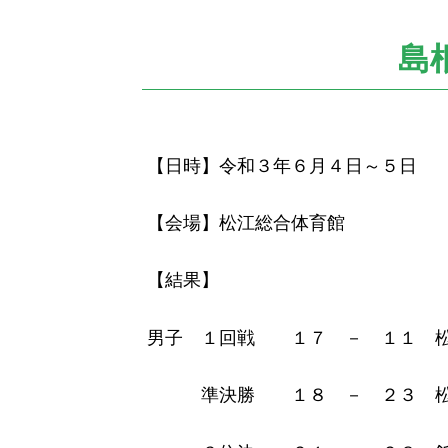
の
位
置：
島
【日時】令和３年６月４日～５日
【会場】松江総合体育館
【結果】
男子 １回戦 １７ － １１ 
準決勝 １８ － ２３ 松