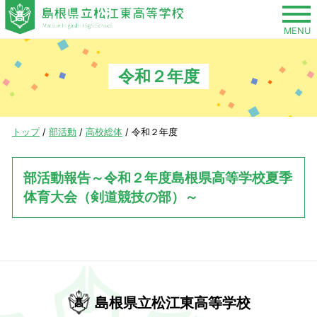
このページの本文へ
MENU
令和２年度
現
トップ
/
部活動
/
高校総体
/
令和２年度
在
の
部活動報告～令和２年度島根県高等学校夏季
位
体育大会（剣道競技の部）～
置：
島根県立松江東高等学校