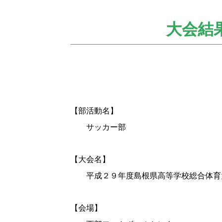
の
位
置：
大会結
【部活動名】
サッカー部
【大会名】
平成２９年度島根県高等学校総合体育
【会場】