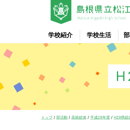
このページの本文へ
学校紹介
学校生活
部
H
現
トップ
/
部活動
/
高校総体
/
平成29年度
/
H29県総
在