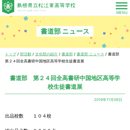
このページの本文へ
MENU
書道部 ニュース
現
トップ
/
部活動
/
文化部の紹介
/
書道部
/
書道部 ニュース
/
書道部
在
第２４回全高書研中国地区高等学校生徒書道展
の
位
書道部 第２４回全高書研中国地区高等学
置：
校生徒書道展
2019年11月06日
出品校数 １０４校