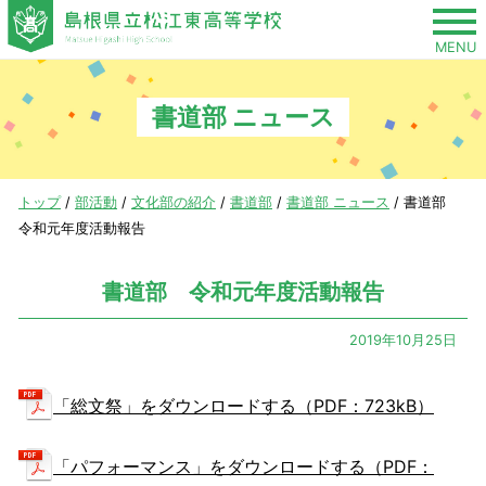
このページの本文へ
MENU
書道部 ニュース
現
トップ
/
部活動
/
文化部の紹介
/
書道部
/
書道部 ニュース
/
書道部
在
令和元年度活動報告
の
位
書道部 令和元年度活動報告
置：
2019年10月25日
「総文祭」をダウンロードする（PDF：723kB）
「パフォーマンス」をダウンロードする（PDF：