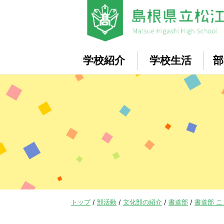
このページの本文へ
学校紹介
学校生活
部
現
トップ
/
部活動
/
文化部の紹介
/
書道部
/
書道部 
在