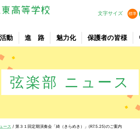
文字サイズ
標準
活動
進 路
魅力化
保護者の皆様
弦楽部 ニュース
ニュース
/
第３１回定期演奏会「綺（きらめき）」(R7.5.25)のご案内