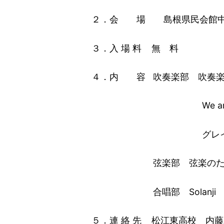
２．会 場 島根県民会館中
３．入 場 料 無 料
４．内 容 吹奏楽部 吹奏楽
We are Confid
グレイテスト・シ
弦楽部 弦楽のためのトリ
合唱部 Solanji 
５．連 絡 先 松江東高校 内藤永嗣（T