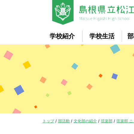
このページの本文へ
学校紹介
学校生活
部
現
トップ
/
部活動
/
文化部の紹介
/
弦楽部
/
弦楽部 
在