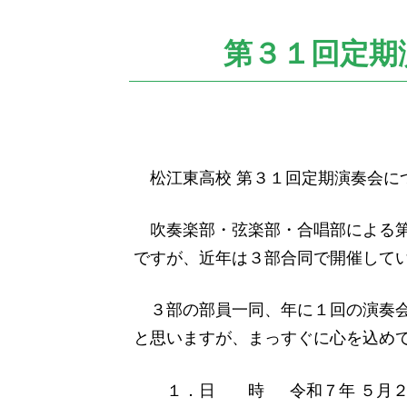
の
位
置：
第３１回定期演
松江東高校 第３１回定期演奏会に
吹奏楽部・弦楽部・合唱部による第
ですが、近年は３部合同で開催して
３部の部員一同、年に１回の演奏会
と思いますが、まっすぐに心を込め
１．日 時 令和７年 ５月２５